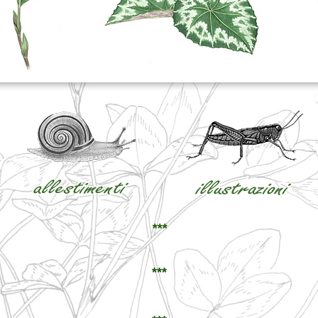
***
***